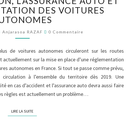
N, L’ASSURANCE AUTO ET
SUR
NTATION DES VOITURES
LA
UTONOMES
RÉGLEMENTATION,
L’ASSURANCE
Commentaires
Anjarasoa RAZAF
0 Commentaire
AUTO
ET
L’EXPÉRIMENTATION
lus de voitures autonomes circuleront sur les routes
DES
nt actuellement sur la mise en place d’une réglementation
VOITURES
itures autonomes en France. Si tout se passe comme prévu,
AUTONOMES
circulation à l’ensemble du territoire dès 2019. Une
lité en cas d’accident et l’assurance auto devra aussi faire
 des règles est actuellement un problème…
LIRE LA SUITE
LIRE LA SUITE