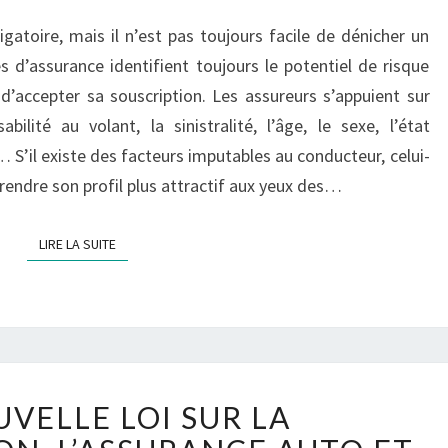
AUPRÈS
gatoire, mais il n’est pas toujours facile de dénicher un
DE
SON
s d’assurance identifient toujours le potentiel de risque
ASSURANCE
’accepter sa souscription. Les assureurs s’appuient sur
AUTO ?
bilité au volant, la sinistralité, l’âge, le sexe, l’état
… S’il existe des facteurs imputables au conducteur, celui-
t rendre son profil plus attractif aux yeux des…
LIRE LA SUITE
LIRE LA SUITE
UNE
VELLE LOI SUR LA
NOUVELLE
LOI