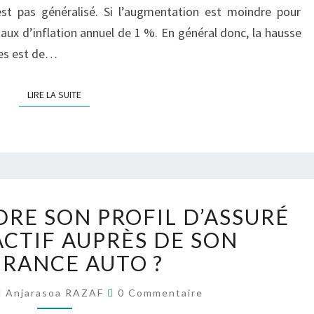
PRIME
est pas généralisé. Si l’augmentation est moindre pour
D’ASSURANCE
taux d’inflation annuel de 1 %. En général donc, la hausse
AUTO
ées est de…
RÉSILIÉ
LIRE LA SUITE
LIRE LA SUITE
COMMENT
E SON PROFIL D’ASSURÉ
RENDRE
SON
ACTIF AUPRÈS DE SON
PROFIL
URANCE AUTO ?
D’ASSURÉ
PLUS
Commentaires
Anjarasoa RAZAF
0 Commentaire
ATTRACTIF