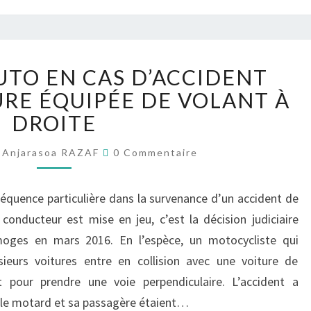
ASSURANCE
UTO EN CAS D’ACCIDENT
AUTO
EN
URE ÉQUIPÉE DE VOLANT À
CAS
DROITE
D’ACCIDENT
AVEC
Commentaires
Anjarasoa RAZAF
0 Commentaire
UNE
VOITURE
séquence particulière dans la survenance d’un accident de
ÉQUIPÉE
DE
 conducteur est mise en jeu, c’est la décision judiciaire
VOLANT
moges en mars 2016. En l’espèce, un motocycliste qui
À
ieurs voitures entre en collision avec une voiture de
DROITE
 pour prendre une voie perpendiculaire. L’accident a
le motard et sa passagère étaient…