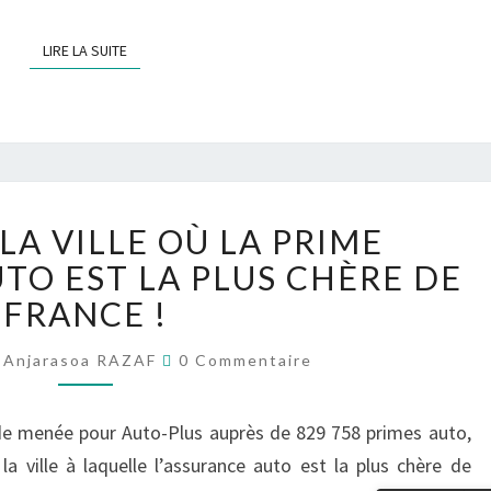
LIRE LA SUITE
LIRE LA SUITE
MARSEILLE,
LA VILLE OÙ LA PRIME
LA
VILLE
TO EST LA PLUS CHÈRE DE
OÙ
FRANCE !
LA
PRIME
Commentaires
Anjarasoa RAZAF
0 Commentaire
D’ASSURANCE
AUTO
de menée pour Auto-Plus auprès de 829 758 primes auto,
EST
LA
la ville à laquelle l’assurance auto est la plus chère de
PLUS