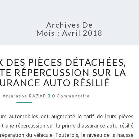
Archives De
Mois :
Avril 2018
HAUSSE
X DES PIÈCES DÉTACHÉES,
DU
PRIX
TE RÉPERCUSSION SUR LA
DES
SURANCE AUTO RÉSILIÉ
PIÈCES
DÉTACHÉES,
Commentaires
Anjarasoa RAZAF
0 Commentaire
UNE
IMPORTANTE
eurs automobiles ont augmenté le tarif de leurs pièces
RÉPERCUSSION
SUR
 une répercussion sur la prime d’assurance auto résilié
LA
 réparation du véhicule. Toutefois, le niveau de la hausse