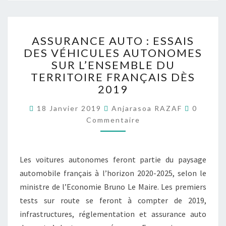
ASSURANCE
ASSURANCE AUTO : ESSAIS
AUTO :
DES VÉHICULES AUTONOMES
ESSAIS
SUR L’ENSEMBLE DU
DES
VÉHICULES
TERRITOIRE FRANÇAIS DÈS
AUTONOMES
2019
SUR
Comment
L’ENSEMBLE
18 Janvier 2019
Anjarasoa RAZAF
0
DU
Commentaire
TERRITOIRE
FRANÇAIS
DÈS
Les voitures autonomes feront partie du paysage
2019
automobile français à l’horizon 2020-2025, selon le
ministre de l’Economie Bruno Le Maire. Les premiers
tests sur route se feront à compter de 2019,
infrastructures, réglementation et assurance auto