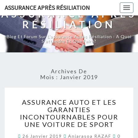
ASSURANCE APRÈS RÉSILIATION
Togg
ASSURANCE APRÈS
navig
RÉSILIATION
Blog Et Forum Sur L'assurance Après Résiliation : A Quoi
S'attendre Et Que Faire?
Archives De
Mois :
Janvier 2019
ASSURANCE
ASSURANCE AUTO ET LES
AUTO
GARANTIES
ET
INCONTOURNABLES POUR
LES
GARANTIES
UNE VOITURE DE SPORT
INCONTOURNABLES
Comment
POUR
26 Janvier 2019
Anjarasoa RAZAF
0