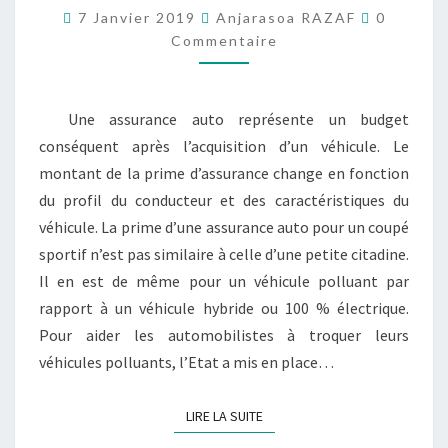
Commenta
CONVERSION
7 Janvier 2019
Anjarasoa RAZAF
0
JUSQU’À
Commentaire
5 000
EUROS
POUR
Une assurance auto représente un budget
SUPPORTER
conséquent après l’acquisition d’un véhicule. Le
LE
BUDGET
montant de la prime d’assurance change en fonction
AUTO
du profil du conducteur et des caractéristiques du
véhicule. La prime d’une assurance auto pour un coupé
sportif n’est pas similaire à celle d’une petite citadine.
Il en est de même pour un véhicule polluant par
rapport à un véhicule hybride ou 100 % électrique.
Pour aider les automobilistes à troquer leurs
véhicules polluants, l’Etat a mis en place…
LIRE LA SUITE
LIRE LA SUITE