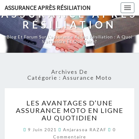
ASSURANCE APRÈS RÉSILIATION
Togg
ASSURANCE APRÈS
navig
RÉSILIATION
Blog Et Forum Sur L'assurance Après Résiliation : A Quoi
S'attendre Et Que Faire?
Archives De
Catégorie :
Assurance Moto
LES
LES AVANTAGES D’UNE
AVANTAGES
ASSURANCE MOTO EN LIGNE
D’UNE
AU QUOTIDIEN
ASSURANCE
MOTO
Commentai
9 Juin 2021
Anjarasoa RAZAF
0
EN
Commentaire
LIGNE