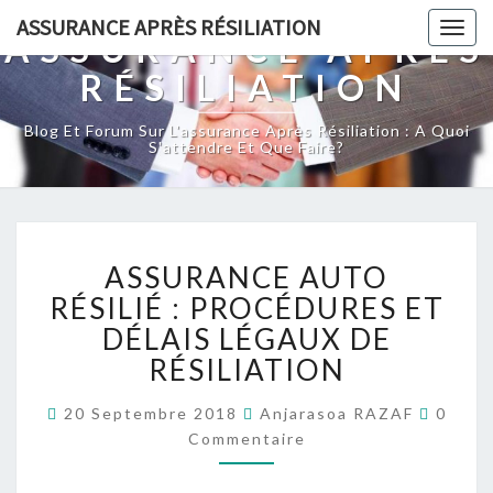
ASSURANCE APRÈS RÉSILIATION
Togg
ASSURANCE APRÈS
navig
RÉSILIATION
Blog Et Forum Sur L'assurance Après Résiliation : A Quoi
S'attendre Et Que Faire?
ASSURANCE
ASSURANCE AUTO
AUTO
RÉSILIÉ :
RÉSILIÉ : PROCÉDURES ET
PROCÉDURES
DÉLAIS LÉGAUX DE
ET
RÉSILIATION
DÉLAIS
LÉGAUX
Commen
20 Septembre 2018
Anjarasoa RAZAF
0
DE
Commentaire
RÉSILIATION