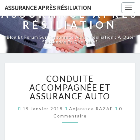
ASSURANCE APRÈS RÉSILIATION
Togg
ASSURANCE APRÈS
navig
RÉSILIATION
Blog Et Forum Sur L'assurance Après Résiliation : A Quoi
S'attendre Et Que Faire?
CONDUITE
CONDUITE
ACCOMPAGNÉE
ET
ACCOMPAGNÉE ET
ASSURANCE
ASSURANCE AUTO
AUTO
Comment
19 Janvier 2018
Anjarasoa RAZAF
0
Commentaire