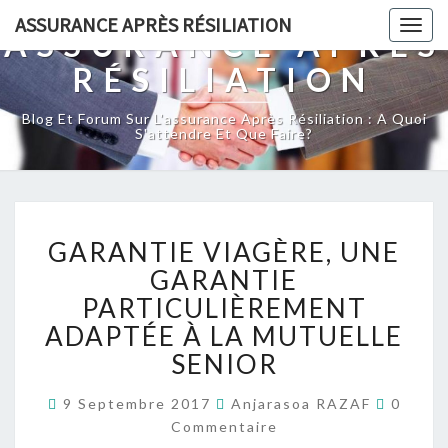
ASSURANCE APRÈS RÉSILIATION
Togg
ASSURANCE APRÈS
navig
RÉSILIATION
Blog Et Forum Sur L'assurance Après Résiliation : A Quoi
S'attendre Et Que Faire?
GARANTIE
GARANTIE VIAGÈRE, UNE
VIAGÈRE,
UNE
GARANTIE
GARANTIE
PARTICULIÈREMENT
PARTICULIÈREMENT
ADAPTÉE À LA MUTUELLE
ADAPTÉE
SENIOR
À
LA
Commen
MUTUELLE
9 Septembre 2017
Anjarasoa RAZAF
0
SENIOR
Commentaire