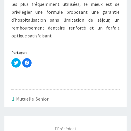
les plus fréquemment utilisées, le mieux est de
privilégier une formule proposant une garantie
d’hospitalisation sans limitation de séjour, un
remboursement dentaire renforcé et un forfait
optique satisfaisant.
Partager :
C
C
l
l
i
i
q
q
u
u
e
e
z
z
p
p
o
o
u
u
r
r
Mutuelle Senior
p
p
a
a
r
r
t
t
a
a
Navigation
g
g
e
e
d'article
r
r
s
s
Précédent