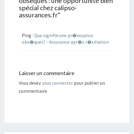
obsèques : une opportunité bien
e
n
n
e
spécial chez calipso-
o
n
u
o
assurances.fr
”
v
u
e
v
l
e
l
l
e
l
f
e
Ping :
Que signifie une pr�voyance
e
f
n
e
obs�ques? - Assurance apr�s r�siliation
ê
n
t
ê
r
t
e
r
)
e
)
Laisser un commentaire
Vous devez
vous connecter
pour publier un
commentaire.