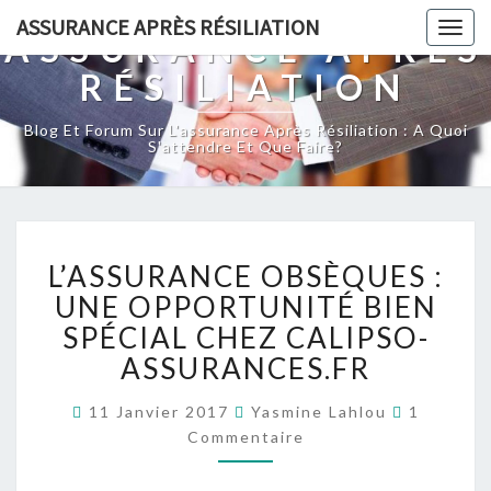
ASSURANCE APRÈS RÉSILIATION
Togg
ASSURANCE APRÈS
navig
RÉSILIATION
Blog Et Forum Sur L'assurance Après Résiliation : A Quoi
S'attendre Et Que Faire?
L’ASSURANCE
L’ASSURANCE OBSÈQUES :
OBSÈQUES
:
UNE OPPORTUNITÉ BIEN
UNE
SPÉCIAL CHEZ CALIPSO-
OPPORTUNITÉ
ASSURANCES.FR
BIEN
SPÉCIAL
Commenta
11 Janvier 2017
Yasmine Lahlou
1
CHEZ
Commentaire
CALIPSO-
ASSURANCES.FR