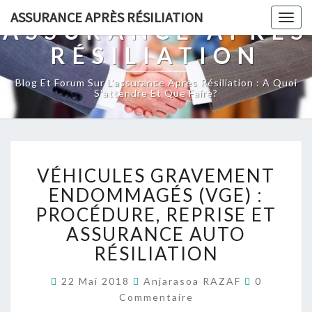
ASSURANCE APRÈS RÉSILIATION
Togg
ASSURANCE APRÈS
navig
RÉSILIATION
Blog Et Forum Sur L'assurance Après Résiliation : A Quoi
S'attendre Et Que Faire?
VÉHICULES
VÉHICULES GRAVEMENT
GRAVEMENT
ENDOMMAGÉS (VGE)
ENDOMMAGÉS (VGE) :
:
PROCÉDURE, REPRISE ET
PROCÉDURE,
ASSURANCE AUTO
REPRISE
RÉSILIATION
ET
ASSURANCE
Commentai
AUTO
22 Mai 2018
Anjarasoa RAZAF
0
RÉSILIATION
Commentaire