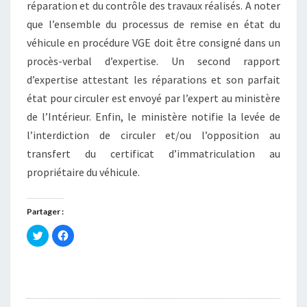
réparation et du contrôle des travaux réalisés. A noter
que l’ensemble du processus de remise en état du
véhicule en procédure VGE doit être consigné dans un
procès-verbal d’expertise. Un second rapport
d’expertise attestant les réparations et son parfait
état pour circuler est envoyé par l’expert au ministère
de l’Intérieur. Enfin, le ministère notifie la levée de
l’interdiction de circuler et/ou l’opposition au
transfert du certificat d’immatriculation au
propriétaire du véhicule.
Partager :
C
C
l
l
i
i
q
q
u
u
e
e
z
z
p
p
o
o