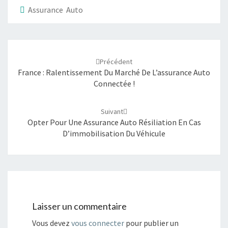
u
u
r
r
Assurance Auto
p
p
a
a
r
r
t
t
a
a
Navigation
g
g
e
e
d'article
r
r
s
s
Précédent
u
u
France : Ralentissement Du Marché De L’assurance Auto
r
r
T
F
Connectée !
w
a
i
c
t
e
t
b
e
o
Suivant
r
o
Opter Pour Une Assurance Auto Résiliation En Cas
(
k
o
(
D’immobilisation Du Véhicule
u
o
v
u
r
v
e
r
d
e
a
d
n
a
s
n
u
s
n
u
e
n
n
e
Laisser un commentaire
o
n
u
o
v
u
Vous devez
vous connecter
pour publier un
e
v